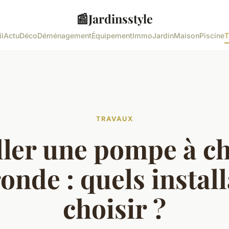
📰
Jardinsstyle
l
Actu
Déco
Déménagement
Équipement
Immo
Jardin
Maison
Piscine
T
TRAVAUX
ller une pompe à c
onde : quels instal
choisir ?