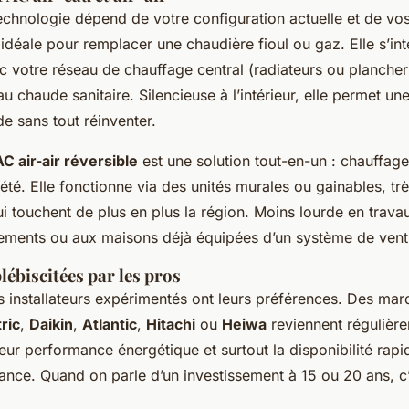
echnologie dépend de votre configuration actuelle et de vos
idéale pour remplacer une chaudière fioul ou gaz. Elle s’in
 votre réseau de chauffage central (radiateurs ou plancher
au chaude sanitaire. Silencieuse à l’intérieur, elle permet une
de sans tout réinventer.
C air-air réversible
est une solution tout-en-un : chauffage
 été. Elle fonctionne via des unités murales ou gainables, trè
i touchent de plus en plus la région. Moins lourde en travau
ements ou aux maisons déjà équipées d’un système de venti
ébiscitées par les pros
les installateurs expérimentés ont leurs préférences. Des 
ric
,
Daikin
,
Atlantic
,
Hitachi
ou
Heiwa
reviennent régulièr
, leur performance énergétique et surtout la disponibilité rap
nce. Quand on parle d’un investissement à 15 ou 20 ans, c’e