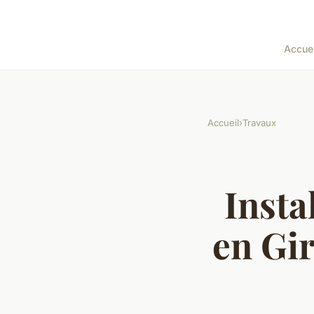
Accuei
Accueil
›
Travaux
Insta
en Gir