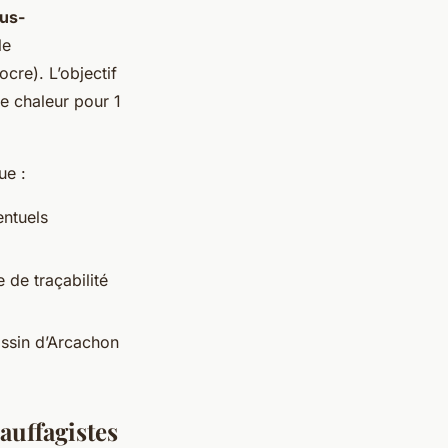
us-
le
re). L’objectif
e chaleur pour 1
ue :
entuels
 de traçabilité
assin d’Arcachon
auffagistes