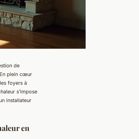
estion de
 En plein cœur
les foyers à
chaleur s’impose
n installateur
haleur en