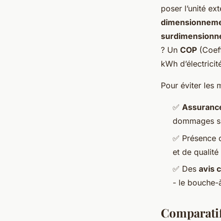
poser l’unité e
dimensionnem
surdimension
? Un
COP
(Coeff
kWh d’électrici
Pour éviter les 
✅
Assuranc
dommages su
✅ Présence
et de qualité
✅ Des
avis c
- le bouche-
Comparatif