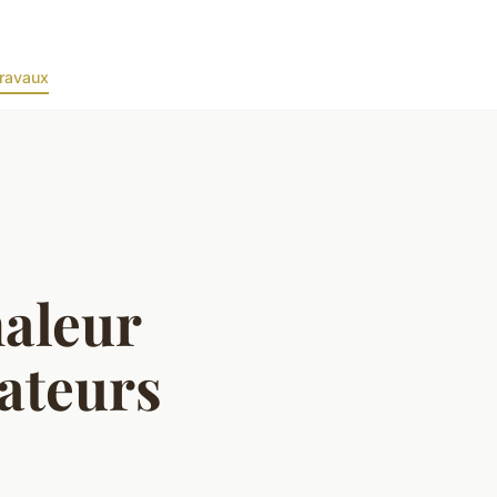
ravaux
haleur
lateurs