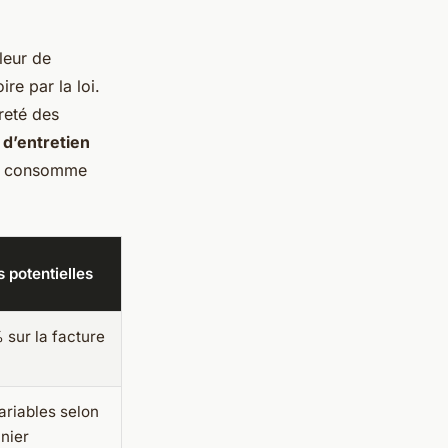
leur de
ire par la loi.
preté des
 d’entretien
 et consomme
 potentielles
 sur la facture
riables selon
nier