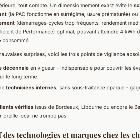
xtérieure, tout compte. Un dimensionnement exact évite le
so
ent
(la PAC fonctionne en surrégime, usure prématurée) ou 
nement
(démarrages-cycles trop fréquents, rendement médioc
icient de Performance) optimal, pouvant atteindre 4 kWh d
té consommé.
mauvaises surprises, voici les trois points de vigilance absol
e décennale
en vigueur - indispensable pour couvrir les év
r le long terme
 de
techniciens internes
, sans sous-traitance opaque - gage
lients vérifiés
issus de Bordeaux, Libourne ou encore le B
à-oreille local ne trompe pas
 des technologies et marques chez les ch