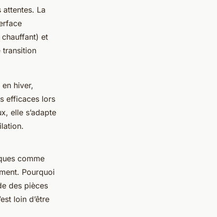
 attentes. La
terface
 chauffant) et
 transition
 en hiver,
s efficaces lors
x, elle s’adapte
lation.
marques comme
ement. Pourquoi
ide des pièces
st loin d’être