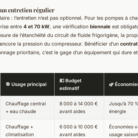
'un entretien régulier
aire : l’entretien n’est pas optionnel. Pour les pompes à cha
rise entre
4 et 70 kW
, une vérification
biennale
est obligato
esure de l’étanchéité du circuit de fluide frigorigène, la pro
encore la pression du compresseur. Bénéficier d’un
contrat
annage prioritaire, c’est le gage d’un équipement qui dure
💶 Budget
🎯 Usage principal
🌿 Économies
estimatif
Chauffage central
8 000 à 14 000 €
Jusqu’à 70 %
+ eau chaude
avant aides
énergie
Chauffage +
6 000 à 10 000 €
Économies va
climatisation
avant aides
usage saison