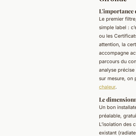
L'importance 
Le premier filtre
simple label : 
ou les Certifica
attention, la cer
accompagne act
parcours du com
analyse précise 
sur mesure, on 
chaleur
.
Le dimensionne
Un bon installat
préalable, grat
L’isolation des 
existant (radiat