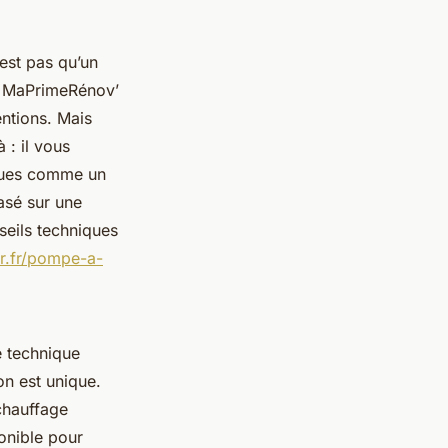
n’est pas qu’un
e MaPrimeRénov’
entions. Mais
à : il vous
çues comme un
asé sur une
seils techniques
r.fr/pompe-a-
e technique
n est unique.
 chauffage
ponible pour