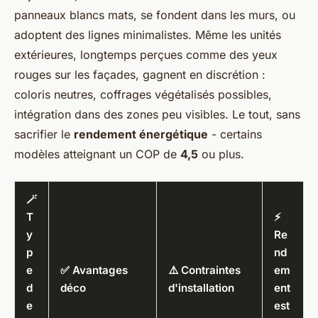
panneaux blancs mats, se fondent dans les murs, ou
adoptent des lignes minimalistes. Même les unités
extérieures, longtemps perçues comme des yeux
rouges sur les façades, gagnent en discrétion :
coloris neutres, coffrages végétalisés possibles,
intégration dans des zones peu visibles. Le tout, sans
sacrifier le
rendement énergétique
- certains
modèles atteignant un COP de
4,5
ou plus.
🪄
T
⚡
y
Re
p
nd
e
✅ Avantages
⚠️ Contraintes
em
d
déco
d'installation
ent
e
est