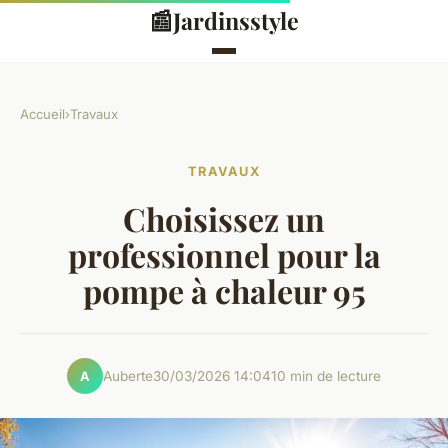
📰
Jardinsstyle
Accueil
›
Travaux
TRAVAUX
Choisissez un
professionnel pour la
pompe à chaleur 95
Auberte
30/03/2026 14:04
10 min de lecture
A