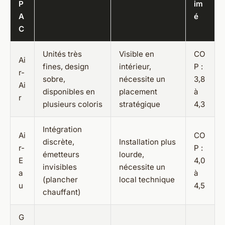
P
im
A
é
C
Unités très
Visible en
CO
Ai
fines, design
intérieur,
P :
r-
sobre,
nécessite un
3,8
Ai
disponibles en
placement
à
r
plusieurs coloris
stratégique
4,3
Intégration
Ai
CO
discrète,
Installation plus
r-
P :
émetteurs
lourde,
E
4,0
invisibles
nécessite un
a
à
(plancher
local technique
u
4,5
chauffant)
G