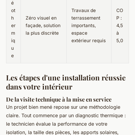
é
ot
Travaux de
CO
h
Zéro visuel en
terrassement
P :
er
façade, solution
importants,
4,5
m
la plus discrète
espace
à
iq
extérieur requis
5,0
u
e
Les étapes d'une installation réussie
dans votre intérieur
De la visite technique à la mise en service
Un projet bien mené repose sur une méthodologie
claire. Tout commence par un diagnostic thermique :
le technicien évalue la performance de votre
isolation, la taille des pièces, les apports solaires,