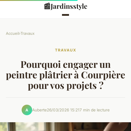
📰
Jardinsstyle
Accueil
›
Travaux
TRAVAUX
Pourquoi engager un
peintre plâtrier à Courpière
pour vos projets ?
Auberte
26/03/2026 15:21
7 min de lecture
A