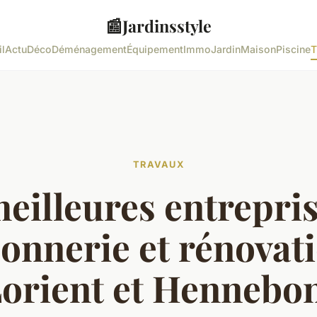
📰
Jardinsstyle
l
Actu
Déco
Déménagement
Équipement
Immo
Jardin
Maison
Piscine
T
TRAVAUX
eilleures entrepri
onnerie et rénovati
orient et Hennebo