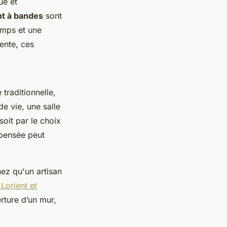
ue et
nt à bandes
sont
temps et une
sente, ces
traditionnelle,
e vie, une salle
soit par le choix
 pensée peut
hez qu'un artisan
Lorient et
rture d’un mur,