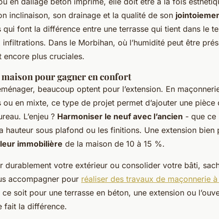
 ou en dallage béton imprimé, elle doit être à la fois esthétiq
on inclinaison, son drainage et la qualité de son
jointoieme
s qui font la différence entre une terrasse qui tient dans le 
 infiltrations. Dans le Morbihan, où l’humidité peut être pré
 encore plus cruciales.
e maison pour gagner en confort
éménager, beaucoup optent pour l’extension. En maçonnerie 
 ou en mixte, ce type de projet permet d’ajouter une pièce d
ureau. L’enjeu ?
Harmoniser le neuf avec l’ancien
- que ce 
a hauteur sous plafond ou les finitions. Une extension bien
leur immobilière
de la maison de 10 à 15 %.
 durablement votre extérieur ou consolider votre bâti, sac
vous accompagner pour
réaliser des travaux de maçonnerie à 
 ce soit pour une terrasse en béton, une extension ou l’ouve
e fait la différence.