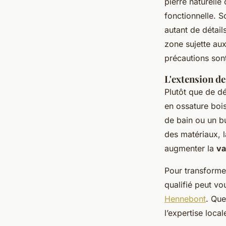
pierre naturelle
fonctionnelle. S
autant de détail
zone sujette aux
précautions sont
L'extension d
Plutôt que de d
en ossature bois
de bain ou un b
des matériaux, l
augmenter la
va
Pour transformer
qualifié peut 
Hennebont
. Que
l’expertise local