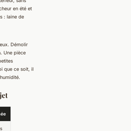
térieur, sans
cheur en été et
s : laine de
neux. Démolir
n. Une pièce
etites
i que ce soit, il
’humidité.
jet
mée
es