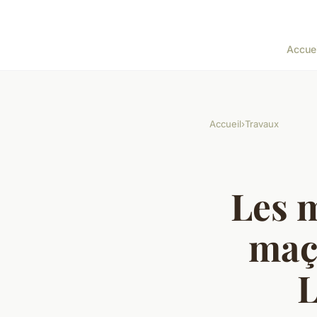
Accuei
Accueil
›
Travaux
Les m
maç
L