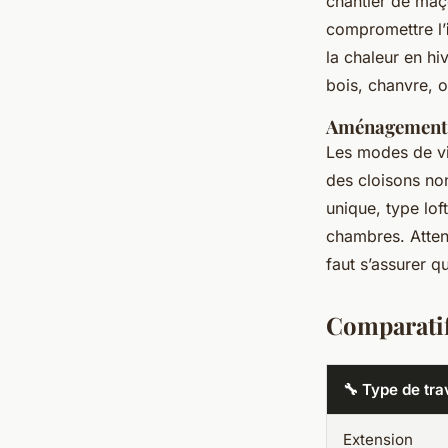
chantier de maço
compromettre l’
la chaleur en hi
bois, chanvre, o
Aménagement i
Les modes de vi
des cloisons no
unique, type lof
chambres. Atten
faut s’assurer q
Comparatif
🔧 Type de tr
Extension