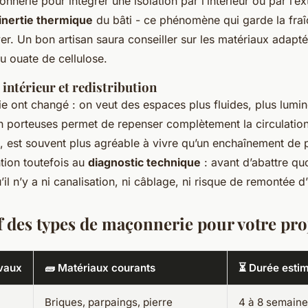
nnerie pour intégrer une isolation par l’intérieur ou par l’ex
inertie thermique
du bâti - ce phénomène qui garde la fraî
ver. Un bon artisan saura conseiller sur les matériaux adapté
u ouate de cellulose.
ntérieur et redistribution
e ont changé : on veut des espaces plus fluides, plus lumi
n porteuses permet de repenser complètement la circulatio
t, est souvent plus agréable à vivre qu’un enchaînement de p
tion toutefois au
diagnostic technique
: avant d’abattre quo
u’il n’y a ni canalisation, ni câblage, ni risque de remontée d
 des types de maçonnerie pour votre pro
avaux
🧱 Matériaux courants
⏳ Durée esti
Briques, parpaings, pierre
4 à 8 semain