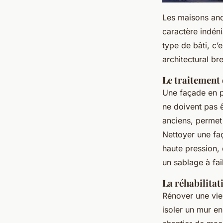
Les maisons anc
caractère indéni
type de bâti, c’
architectural bre
Le traitement 
Une façade en pi
ne doivent pas ê
anciens, perme
Nettoyer une fa
haute pression, 
un sablage à fai
La réhabilitat
Rénover une viei
isoler un mur en