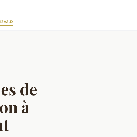
ravaux
ses de
on à
nt