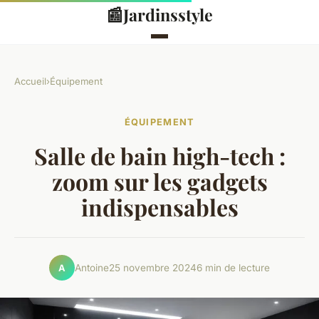
📰
Jardinsstyle
Accueil
›
Équipement
ÉQUIPEMENT
Salle de bain high-tech :
zoom sur les gadgets
indispensables
Antoine
25 novembre 2024
6 min de lecture
A