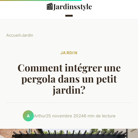
📰
Jardinsstyle
Accueil
›
Jardin
JARDIN
Comment intégrer une
pergola dans un petit
jardin?
Arthur
25 novembre 2024
6 min de lecture
A